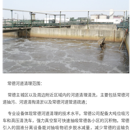
常德河道清理范围：
常德主城区以及周边附近区域内的河道清理清洗，主要包括常德河
道抽污、河道清掏清淤以及常德河道管道疏通；
专业设备体现常德河道清理的技术水平。常德公司配备大吨位吸污
车和高压清洗车，强力真空泵可快速抽吸常德各小区的沉积物。常德
引入的固液分离设备能对抽吸物初步脱水减量，减少常德的运输负