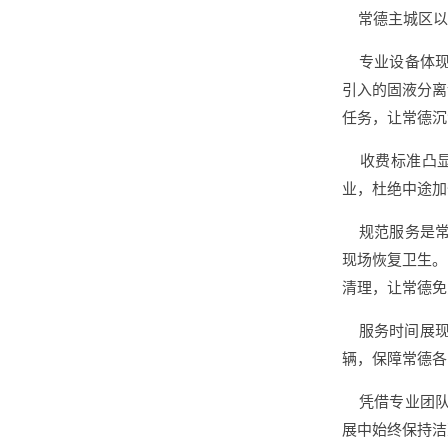
常德主城区以
专业设备体现
引入的固液分离
任务，让常德沉
收费标准凸显
业，杜绝中途加
规范服务是常
现场恢复卫生。
清理，让常德免
服务时间展现
辆，保障常德各
凭借专业团队
展中始终保持洁