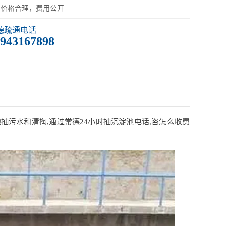
：价格合理，费用公开
德疏通电话
943167898
池
抽污水和清掏,通过常德24小时抽
沉淀池
电话,咨怎么收费