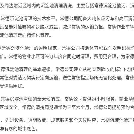
及周边附近区域内的沉淀池清理清洗，主要包括常德沉淀池抽污、沉
常德沉淀池清理的技术水平。常德公司配备大吨位吸污车和高压清
设备能对抽吸物初步脱水减量，减少常德的运输负担。常德作业车
淀池清理走向精细化管理。
常德沉淀池清理的透明规范。常德公司按池体容积或车次明码标价
价。常德的物业小区可签订年度合同定时清理，费用更合理，为常
德沉淀池清理的基本遵循。常德公司建立从勘查到验收的标准化流
常德对粪渣污物实行定向运输，送往常德指定场所无害化处理。常
受满溢困扰。
常德沉淀池清理的全天候响应。常德公司提供24小时服务，商业场
区域安全。常德的清掏周期通常为三至六个月，常德公司提前预约
、先进设备、透明收费、规范服务和全天候响应，常德沉淀池清理
净有序的城市底色。