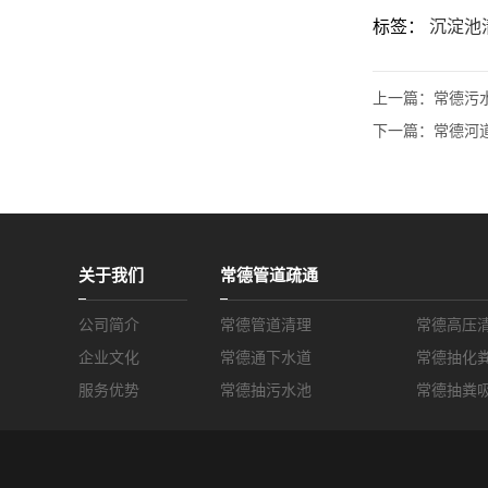
标签：
沉淀池
上一篇：
常德污
下一篇：
常德河
关于我们
常德管道疏通
公司简介
常德管道清理
常德高压
企业文化
常德通下水道
常德抽化
服务优势
常德抽污水池
常德抽粪