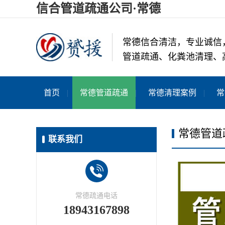
信合管道疏通公司·常德
常德信合清洁，专业诚信
管道疏通、化粪池清理、
首页
常德管道疏通
常德清理案例
常
常德管道
联系我们
常德疏通电话
18943167898