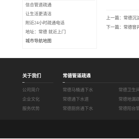
信合管道疏通
让生活更清洁
上一篇：
常德沉
附近24小时疏通电话
下一篇：
常德窨
地址：常德 就近上门
城市导航地图
关于我们
常德管道疏通
公司简介
常德马桶通下水
常德卫生
企业文化
常德通下水道
常德地漏
服务优势
常德厨房通下水
常德阳台