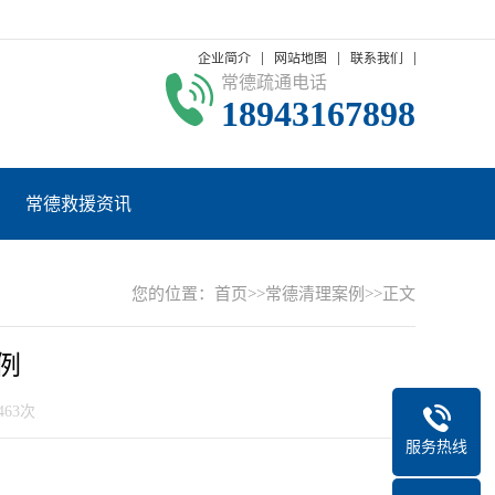
企业简介
网站地图
联系我们
常德疏通电话
18943167898
常德救援资讯
您的位置：
首页
>>
常德清理案例
>>正文
例
463次
服务热线